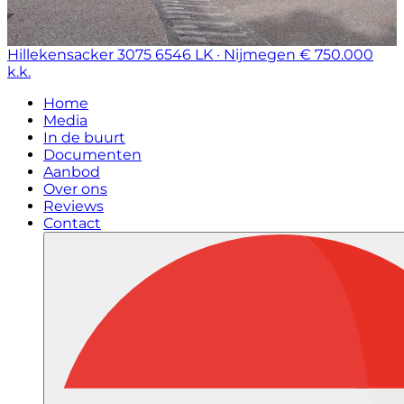
Hillekensacker 3075
6546 LK · Nijmegen
€ 750.000
k.k.
Home
Media
In de buurt
Documenten
Aanbod
Over ons
Reviews
Contact